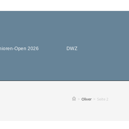
nioren-Open 2026
DWZ
>
Oliver
>
Seite 2