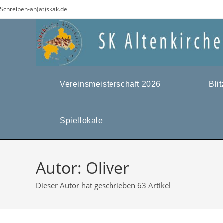
Zum
Schreiben-an(at)skak.de
Inhalt
springen
Vereinsmeisterschaft 2026
Bli
Spiellokale
Autor:
Oliver
Dieser Autor hat geschrieben 63 Artikel