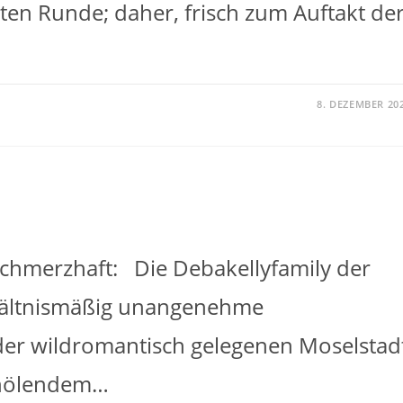
tten Runde; daher, frisch zum Auftakt de
8. DEZEMBER 20
schmerzhaft: Die Debakellyfamily der
rhältnismäßig unangenehme
 der wildromantisch gelegenen Moselstad
 nölendem…