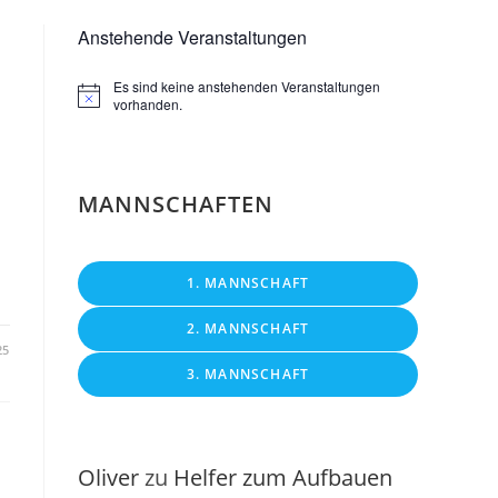
Anstehende Veranstaltungen
Es sind keine anstehenden Veranstaltungen
H
vorhanden.
i
n
w
e
i
MANNSCHAFTEN
s
1. MANNSCHAFT
2. MANNSCHAFT
25
3. MANNSCHAFT
Oliver
zu
Helfer zum Aufbauen